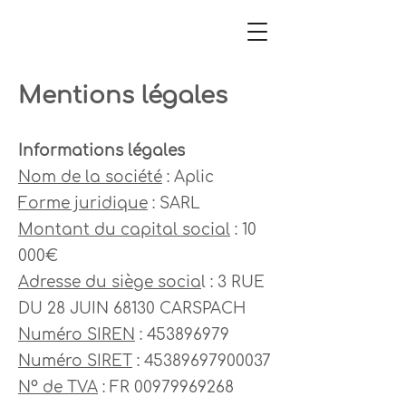
Mentions légales
Informations légales
Nom de la société
: Aplic
Forme juridique
: SARL
Montant du capital social
: 10
000€
Adresse du siège socia
l : 3 RUE
DU 28 JUIN 68130 CARSPACH
Numéro SIREN
:
453896979
Numéro SIRET
:
45389697900037
N° de TVA
: FR
00979969268